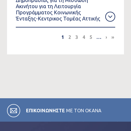
Δημοπρασίας για τη Μίσθωση
Ακινήτου για τη Λειτουργία
Προγράμματος Κοινωνικής
Ένταξης-Κεντρικος Τομέας Αττικής
Pagination
1
2
3
4
5
…
›
Next
»
Last
page
page
ΕΠΙΚΟΙΝΩΝΗΣΤΕ
ΜΕ ΤΟΝ ΟΚΑΝΑ
Σε όλες τις κατηγορίες της ιστοσελίδας μας θα βρείτε
χρήσιμες πληροφορίες για το έργο του ΟΚΑΝΑ και τα