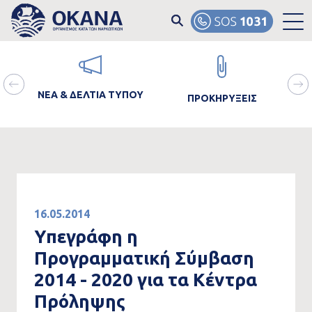
Skip to main content
ain
Image
Image
Ima
avigation
ΝΕΑ & ΔΕΛΤΙΑ ΤΥΠΟΥ
ΠΡΟΚΗΡΥΞΕΙΣ
ΘΡΑ
16.05.2014
Υπεγράφη η
Προγραμματική Σύμβαση
2014 - 2020 για τα Κέντρα
Πρόληψης