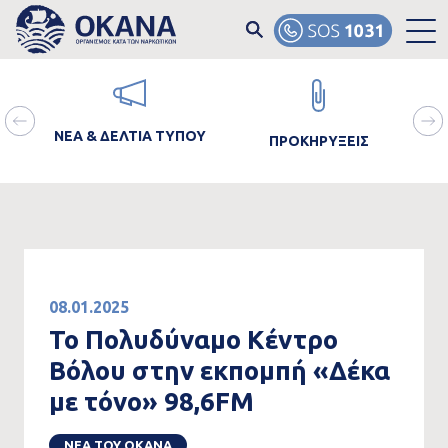
Skip to main content
ain
Image
Image
Ima
avigation
ΝΕΑ & ΔΕΛΤΙΑ ΤΥΠΟΥ
ΠΡΟΚΗΡΥΞΕΙΣ
ΘΡΑ
08.01.2025
Το Πολυδύναμο Κέντρο
Βόλου στην εκπομπή «Δέκα
με τόνο» 98,6FM
ΝΕΑ ΤΟΥ ΟΚΑΝΑ