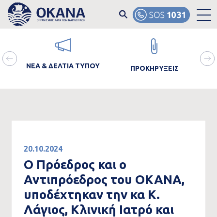
Skip to main content
ain
Image
Image
Ima
avigation
ΝΕΑ & ΔΕΛΤΙΑ ΤΥΠΟΥ
ΠΡΟΚΗΡΥΞΕΙΣ
ΘΡΑ
20.10.2024
Ο Πρόεδρος και ο
Αντιπρόεδρος του ΟΚΑΝΑ,
υποδέχτηκαν την κα Κ.
Λάγιος, Κλινική Ιατρό και