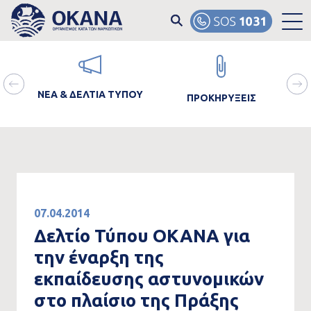
Skip to main content
ain
Image
Image
Ima
avigation
ΝΕΑ & ΔΕΛΤΙΑ ΤΥΠΟΥ
ΠΡΟΚΗΡΥΞΕΙΣ
ΘΡΑ
07.04.2014
Δελτίο Τύπου ΟΚΑΝΑ για
την έναρξη της
εκπαίδευσης αστυνομικών
στο πλαίσιο της Πράξης