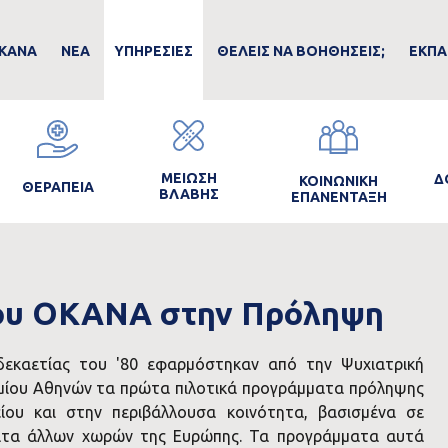
ain
ΚΑΝΑ
ΝΕΑ
ΥΠΗΡΕΣΙΕΣ
ΘΕΛΕΙΣ ΝΑ ΒΟΗΘΗΣΕΙΣ;
ΕΚΠΑ
avigation
Image
Image
Image
I
ΜΕΙΩΣΗ
Δ
ΚΟΙΝΩΝΙΚΗ
ΘΕΡΑΠΕΙΑ
ΒΛΑΒΗΣ
ΕΠΑΝΕΝΤΑΞΗ
του ΟΚΑΝΑ στην Πρόληψη
εκαετίας του '80 εφαρμόστηκαν από την Ψυχιατρική
ημίου Αθηνών τα πρώτα πιλοτικά προγράμματα πρόληψης
ου και στην περιβάλλουσα κοινότητα, βασισμένα σε
ατα άλλων χωρών της Ευρώπης. Τα προγράμματα αυτά