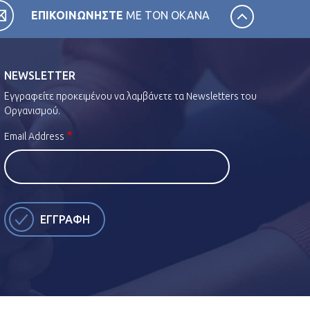
ΕΠΙΚΟΙΝΩΝΗΣΤΕ
ΜΕ ΤΟΝ ΟΚΑΝΑ
NEWSLETTER
Εγγραφείτε προκειμένου να λαμβάνετε τα Newsletters του
Οργανισμού.
Email Address
ΕΓΓΡΑΦΗ
ποδέχομαι τους
όρους χρήσης
και την
πολιτική