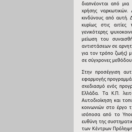
διαπνέονται από μια
χρήσης ναρκωτικών. 
κινδύνους από αυτή. 
κυρίως στις αιτίες
γενικότερης ψυχοκοιν
μείωση του συναισθή
αντιστάσεων σε αρνητ
για τον τρόπο ζωής) μ
σε σύγχρονες μεθόδους
Στην προσέγγιση αυ
εφαρμογής προγραμμάτ
σχεδιασμό ενός προγ
Ελλάδα. Τα Κ.Π. λε
Αυτοδιοίκηση και τοπ
κοινωνιών στο έργο 
ισόποσα από το Υπου
ευθύνη της συστηματικ
των Κέντρων Πρόληψης