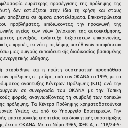
 φιλοσοφία ευρύτερης προσέγγισης της πρόληψης της
Αυτή δεν εστιάζεται στην ίδια τη χρήση και στους
Δεν αποβλέπει σε άμεσα αποτελέσματα. Επικεντρώνεται
 του προβλήματος, επιδιώκοντας την προαγωγή της
ωνικής υγείας των νέων (ενίσχυση της αυτοεκτίμησης,
ματος μοναξιάς, ανάπτυξη δεξιοτήτων επικοινωνίας,
ικές επιρροές, ικανότητας λήψης υπεύθυνων αποφάσεων
έσω μιας αμιγούς εκπαιδευτικής διαδικασίας βασισμένης
 ενεργητικής μάθησης.
τή στηρίχθηκε και η πρώτη συστηματική προσπάθεια
ων πρόληψης στη χώρα, από τον ΟΚΑΝΑ το 1995, με το
ράμματος ανάπτυξης Κέντρων Πρόληψης (Κ.Π.) ανά την
ιτουργούν σε συνεργασία του ΟΚΑΝΑ με την Τοπική
ικούς φορείς, αναγνωρίζοντας τη συμβολή των τοπικών
της πρόληψης. Τα Κέντρα Πρόληψης χρηματοδοτούνται
ργείο Υγείας και από το Υπουργείο Εσωτερικών. Την
ής επιστημονικής εποπτείας και διοικητικής υποστήριξης
 έχει ο ΟΚΑΝΑ. Με το Νόμο 3966, ΦΕΚ Α, τ. 118/24-5-