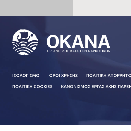
Σε όλες τις κατηγορίες της ιστοσελίδας μας θα
πληροφορίες για το έργο του ΟΚΑΝΑ και τα πρ
σε όλους τους τομείς των δραστηριοτήτων του
κατηγορία FAQ θα βρείτε πιο εξειδικευμένα άρ
και θεραπείας αλλά και πληροφορίες για τις εξα
επιπτώσεις από τη χρήση τους. Σε περίπτωση π
FOOTER
ΙΣΟΛΟΓΙΣΜΟΙ
ΟΡΟΙ ΧΡΗΣΗΣ
ΠΟΛΙΤΙΚΗ ΑΠΟΡΡΗΤ
πληροφορία που δεν μπορείτε να βρείτε μέσα α
MENU
site, στείλτε μας το ερώτημά σας στο
questio
ΠΟΛΙΤΙΚΗ COOKIES
ΚΑΝΟΝΙΣΜΟΣ ΕΡΓΑΣΙΑΚΗΣ ΠΑΡ
χρησιμοποιήστε την παρακάτω φόρμα επικοινων
χρονικό διάστημα θα λάβετε την απάντηση από
προσωπικό του ΟΚΑΝΑ.
Αν χρειάζεστε βοήθεια, υποστήριξη ή συμβουλέ
προβλήματος που σχετίζεται με τη χρήση ουσι
ΤΗΛΕΦΩΝΙΚΗ ΓΡΑΜΜΗ SOS του ΟΚΑΝΑ καλών