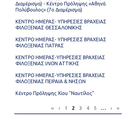
Διαμέρισμα) - Κέντρο Πρόληψης «Αθηνά
Πολύβουλος» (7ο Διαμέρισμα)
ΚΕΝΤΡΟ ΗΜΕΡΑΣ- ΥΠΗΡΕΣΙΕΣ ΒΡΑΧΕΙΑΣ
ΦΙΛΟΞΕΝΙΑΣ ΘΕΣΣΑΛΟΝΙΚΗΣ
ΚΕΝΤΡΟ ΗΜΕΡΑΣ- ΥΠΗΡΕΣΙΕΣ ΒΡΑΧΕΙΑΣ
ΦΙΛΟΞΕΝΙΑΣ ΠΑΤΡΑΣ
ΚΕΝΤΡΟ ΗΜΕΡΑΣ-ΥΠΗΡΕΣΙΕΣ ΒΡΑΧΕΙΑΣ
ΦΙΛΟΞΕΝΙΑΣ ΙΛΙΟΝ ΑΤΤΙΚΗΣ
ΚΕΝΤΡΟ ΗΜΕΡΑΣ-ΥΠΗΡΕΣΙΕΣ ΒΡΑΧΕΙΑΣ
ΦΙΛΟΞΕΝΙΑΣ ΠΕΙΡΑΙΑ & ΝΗΣΩΝ
Κέντρο Πρόληψης Χίου "Ναυτίλος"
Κέντρο Πρόληψης N. Αιτωλοακαρνανίας
Pagination
«
First
‹
Previous
1
2
3
4
5
…
›
Next
»
Last
«Οδυσσέας»
page
page
page
page
Κέντρο Πρόληψης N. Αργολίδας «Ελπίδα
Ζωής»